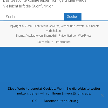
Das Gesuchte konnte leider nicht gefunden werden.
Vielleicht hilft die Suchfunktion.
Copyright © 2026
IT-Service für Gewerbe, Vereine und Private
. Alle Rechte
vorbehalten.
Theme:
Accelerate
von ThemeGrill. Präsentiert von
WordPress
.
Datenschutz
Impressum
Diese Website benutzt Cookies. Wenn Sie die Website weiter
nutzen, gehen wir von Ihrem Einverständnis aus.
OK
Datenschutzerklärung